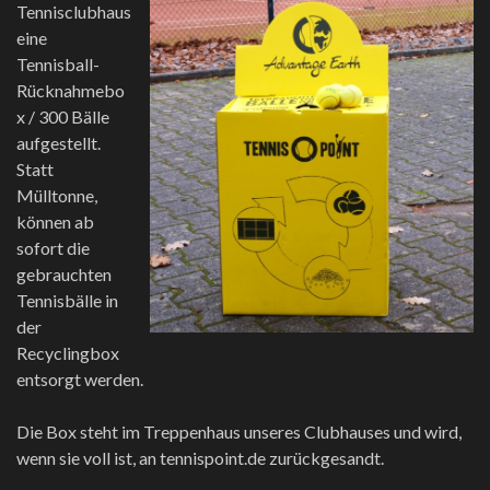
Tennisclubhaus
eine
Tennisball-
Rücknahmebo
x / 300 Bälle
aufgestellt.
Statt
Mülltonne,
können ab
sofort
die
gebrauchten
Tennisbälle in
der
Recyclingbox
entsorgt werden.
Die Box steht im Treppenhaus
unseres Clubhauses und wird,
wenn sie voll ist,
an tennispoint.de zurückgesandt.