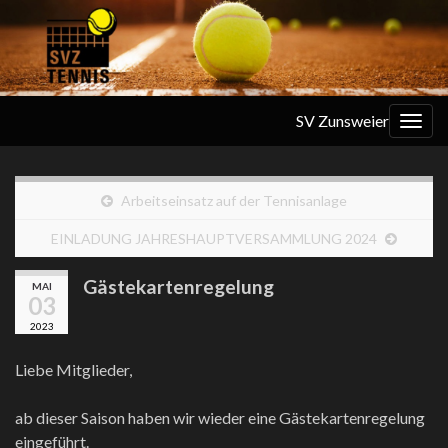
SV Zunsweier
Navi
umsc
Arbeitseinsatz auf der Tennisanlage
EINLADUNG JAHRESHAUPTVERSAMMLUNG 2024
Gästekartenregelung
MAI
03
2023
Liebe Mitglieder,
ab dieser Saison haben wir wieder eine Gästekartenregelung
eingeführt.