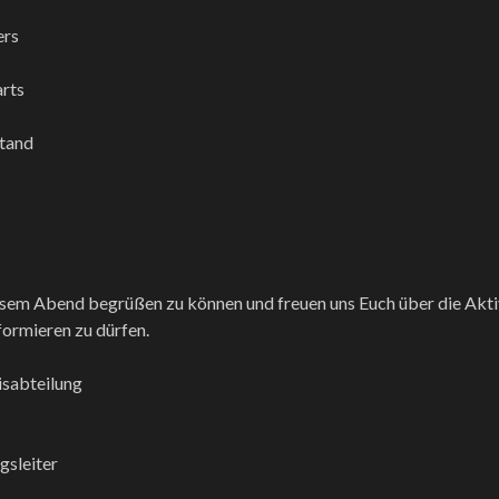
ers
arts
stand
esem Abend begrüßen zu können und freuen uns Euch über die Aktiv
formieren zu dürfen.
isabteilung
gsleiter