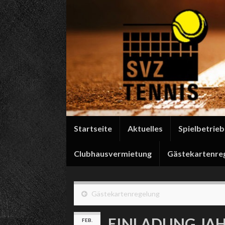
Startseite
Aktuelles
Spielbetrie
Clubhausvermietung
Gästekartenre
Gästekartenregelung
EINLADUNG JA
FEB.