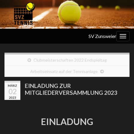
SV Zunsweier
Navi
umsc
Clubmeisterschaften 2022 Endspieltag
Arbeitseinsatz auf der Tennisanlage
EINLADUNG ZUR
MÄRZ
02
MITGLIEDERVERSAMMLUNG 2023
2023
EINLADUNG